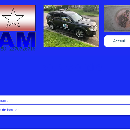
Acceuil
EQ: 2270726716
Nous rejoindre